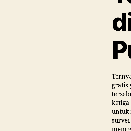
d
P
Ternya
gratis
terseb
ketiga
untuk 
surve
menggu