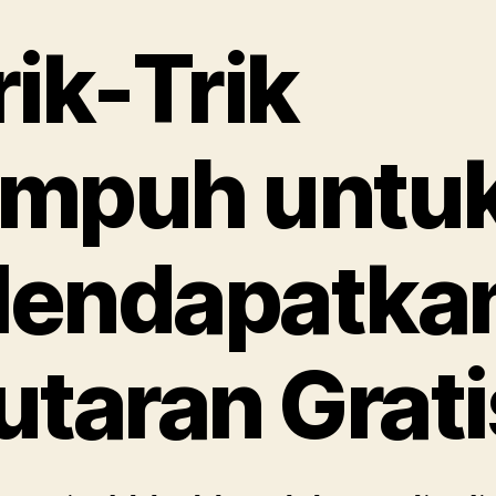
rik-Trik
mpuh untu
endapatka
utaran Grati