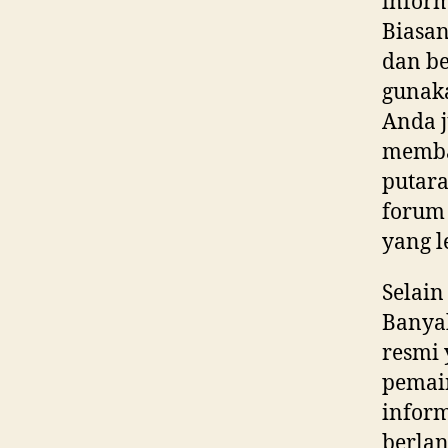
inform
Biasan
dan be
gunaka
Anda j
memba
putara
forum
yang l
Selain
Banyak
resmi
pemain
inform
berlan