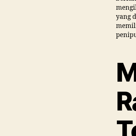
mengi
yang d
memili
penip
M
R
T