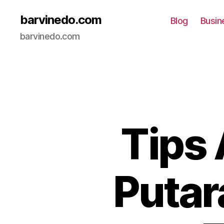
barvinedo.com
Blog
Busin
barvinedo.com
Tips
Putar