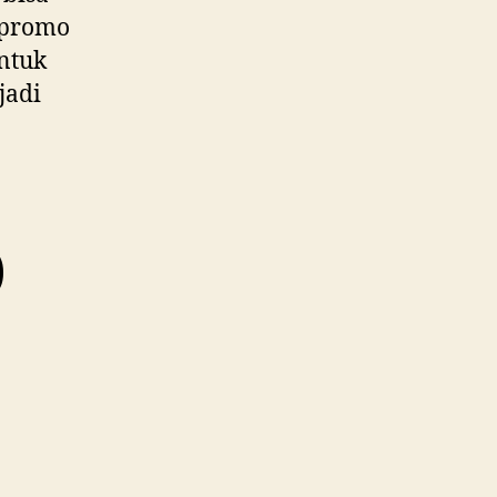
 promo
untuk
jadi
p