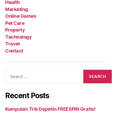
Health
Marketing
Online Games
Pet Care
Property
Technology
Travel
Contact
Search
for:
Recent Posts
Kumpulan Trik Dapetin FREESPIN Gratis!