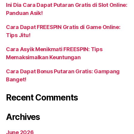
Ini Dia Cara Dapat Putaran Gratis di Slot Online:
Panduan Asik!
Cara Dapat FREESPIN Gratis di Game Online:
Tips Jitu!
Cara Asyik Menikmati FREESPIN: Tips
Memaksimalkan Keuntungan
Cara Dapat Bonus Putaran Gratis: Gampang
Banget!
Recent Comments
Archives
June 2026