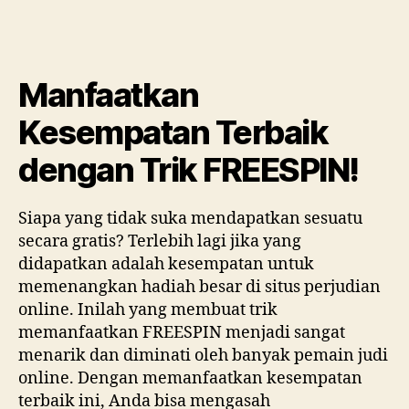
Manfaatkan
Kesempatan Terbaik
dengan Trik FREESPIN!
Siapa yang tidak suka mendapatkan sesuatu
secara gratis? Terlebih lagi jika yang
didapatkan adalah kesempatan untuk
memenangkan hadiah besar di situs perjudian
online. Inilah yang membuat trik
memanfaatkan FREESPIN menjadi sangat
menarik dan diminati oleh banyak pemain judi
online. Dengan memanfaatkan kesempatan
terbaik ini, Anda bisa mengasah