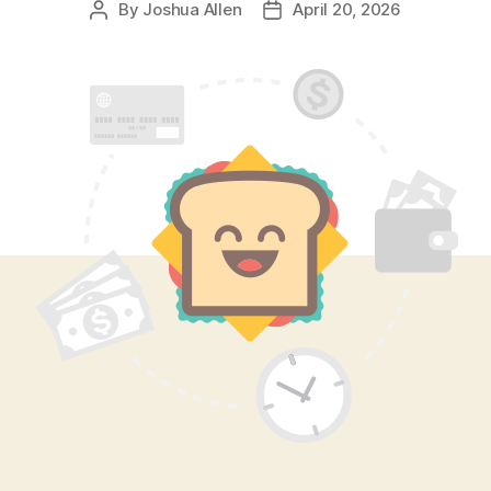
By
Joshua Allen
April 20, 2026
Post
Post
author
date