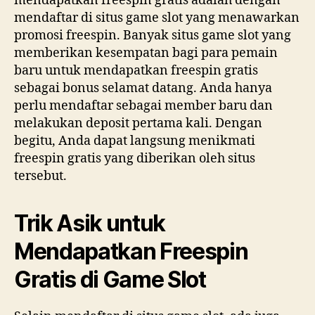
mendapatkan freespin gratis adalah dengan
mendaftar di situs game slot yang menawarkan
promosi freespin. Banyak situs game slot yang
memberikan kesempatan bagi para pemain
baru untuk mendapatkan freespin gratis
sebagai bonus selamat datang. Anda hanya
perlu mendaftar sebagai member baru dan
melakukan deposit pertama kali. Dengan
begitu, Anda dapat langsung menikmati
freespin gratis yang diberikan oleh situs
tersebut.
Trik Asik untuk
Mendapatkan Freespin
Gratis di Game Slot