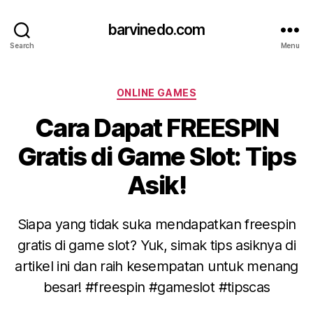
barvinedo.com
Search
Menu
Categories
ONLINE GAMES
Cara Dapat FREESPIN
Gratis di Game Slot: Tips
Asik!
Siapa yang tidak suka mendapatkan freespin
gratis di game slot? Yuk, simak tips asiknya di
artikel ini dan raih kesempatan untuk menang
besar! #freespin #gameslot #tipscas