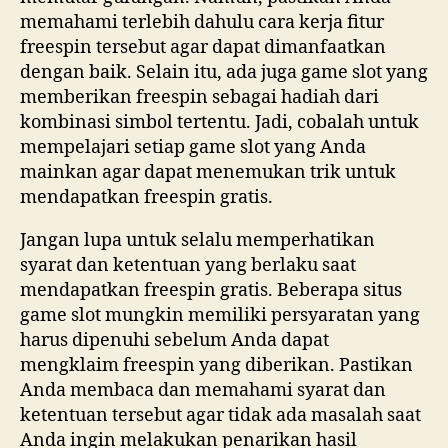
memahami terlebih dahulu cara kerja fitur
freespin tersebut agar dapat dimanfaatkan
dengan baik. Selain itu, ada juga game slot yang
memberikan freespin sebagai hadiah dari
kombinasi simbol tertentu. Jadi, cobalah untuk
mempelajari setiap game slot yang Anda
mainkan agar dapat menemukan trik untuk
mendapatkan freespin gratis.
Jangan lupa untuk selalu memperhatikan
syarat dan ketentuan yang berlaku saat
mendapatkan freespin gratis. Beberapa situs
game slot mungkin memiliki persyaratan yang
harus dipenuhi sebelum Anda dapat
mengklaim freespin yang diberikan. Pastikan
Anda membaca dan memahami syarat dan
ketentuan tersebut agar tidak ada masalah saat
Anda ingin melakukan penarikan hasil