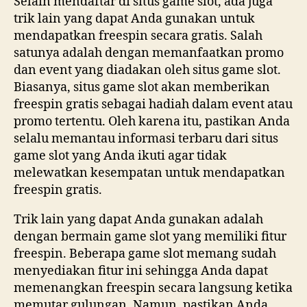
Selain mendaftar di situs game slot, ada juga
trik lain yang dapat Anda gunakan untuk
mendapatkan freespin secara gratis. Salah
satunya adalah dengan memanfaatkan promo
dan event yang diadakan oleh situs game slot.
Biasanya, situs game slot akan memberikan
freespin gratis sebagai hadiah dalam event atau
promo tertentu. Oleh karena itu, pastikan Anda
selalu memantau informasi terbaru dari situs
game slot yang Anda ikuti agar tidak
melewatkan kesempatan untuk mendapatkan
freespin gratis.
Trik lain yang dapat Anda gunakan adalah
dengan bermain game slot yang memiliki fitur
freespin. Beberapa game slot memang sudah
menyediakan fitur ini sehingga Anda dapat
memenangkan freespin secara langsung ketika
memutar gulungan. Namun, pastikan Anda