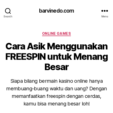
barvinedo.com
Search
Menu
Categories
ONLINE GAMES
Cara Asik Menggunakan
FREESPIN untuk Menang
Besar
Siapa bilang bermain kasino online hanya
membuang-buang waktu dan uang? Dengan
memanfaatkan freespin dengan cerdas,
kamu bisa menang besar loh!