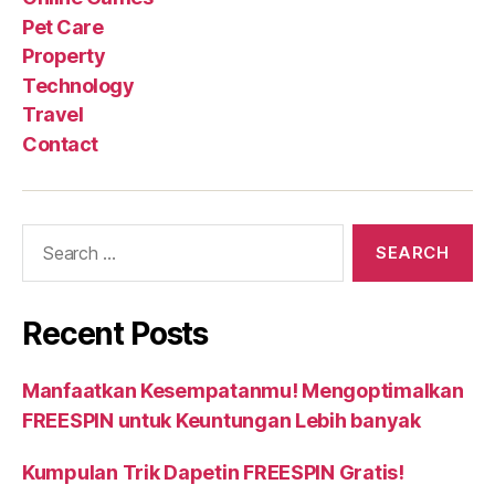
Pet Care
Property
Technology
Travel
Contact
Search
for:
Recent Posts
Manfaatkan Kesempatanmu! Mengoptimalkan
FREESPIN untuk Keuntungan Lebih banyak
Kumpulan Trik Dapetin FREESPIN Gratis!