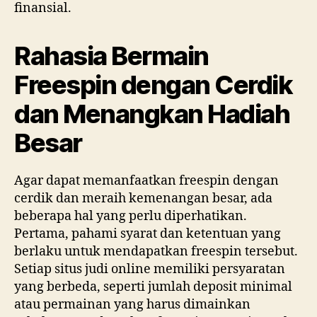
finansial.
Rahasia Bermain
Freespin dengan Cerdik
dan Menangkan Hadiah
Besar
Agar dapat memanfaatkan freespin dengan
cerdik dan meraih kemenangan besar, ada
beberapa hal yang perlu diperhatikan.
Pertama, pahami syarat dan ketentuan yang
berlaku untuk mendapatkan freespin tersebut.
Setiap situs judi online memiliki persyaratan
yang berbeda, seperti jumlah deposit minimal
atau permainan yang harus dimainkan