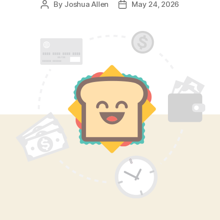
By
Joshua Allen
May 24, 2026
Post
Post
author
date